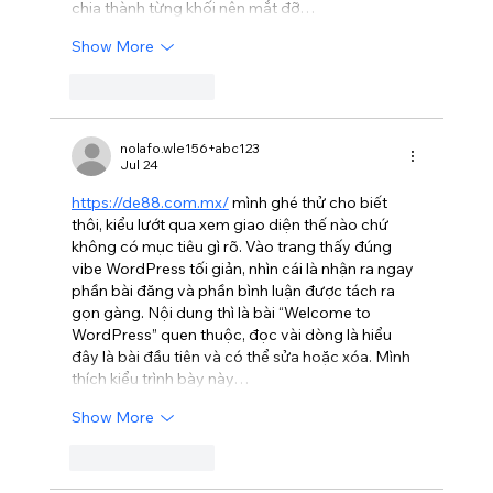
chia thành từng khối nên mắt đỡ…
Show More
Like
Reply
nolafo.wle156+abc123
Jul 24
https://de88.com.mx/
 mình ghé thử cho biết 
thôi, kiểu lướt qua xem giao diện thế nào chứ 
không có mục tiêu gì rõ. Vào trang thấy đúng 
vibe WordPress tối giản, nhìn cái là nhận ra ngay 
phần bài đăng và phần bình luận được tách ra 
gọn gàng. Nội dung thì là bài “Welcome to 
WordPress” quen thuộc, đọc vài dòng là hiểu 
đây là bài đầu tiên và có thể sửa hoặc xóa. Mình 
thích kiểu trình bày này…
Show More
Like
Reply