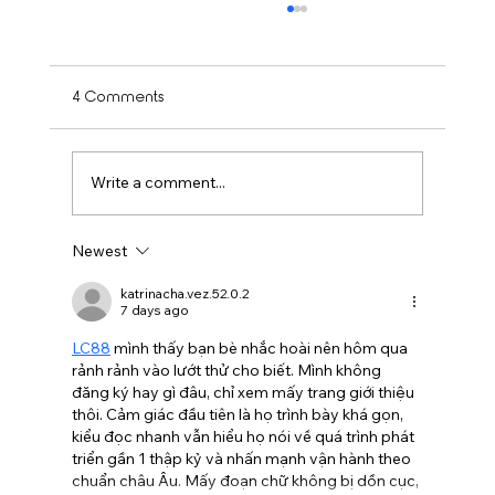
4 Comments
Write a comment...
Newest
Is Balayage Worth It? Mississauga’ Guide
katrinacha.vez.52.0.2
7 days ago
LC88
 mình thấy bạn bè nhắc hoài nên hôm qua 
rảnh rảnh vào lướt thử cho biết. Mình không 
đăng ký hay gì đâu, chỉ xem mấy trang giới thiệu 
thôi. Cảm giác đầu tiên là họ trình bày khá gọn, 
kiểu đọc nhanh vẫn hiểu họ nói về quá trình phát 
triển gần 1 thập kỷ và nhấn mạnh vận hành theo 
chuẩn châu Âu. Mấy đoạn chữ không bị dồn cục, 